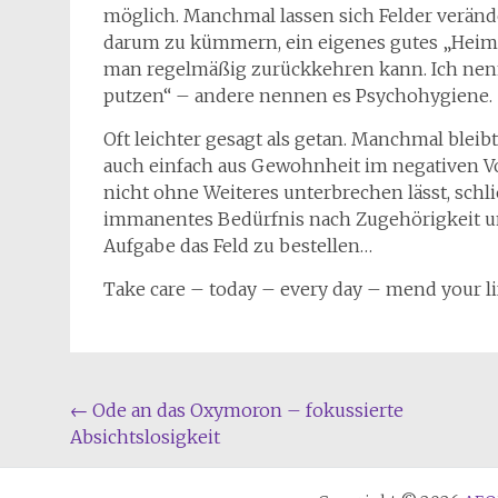
möglich. Manchmal lassen sich Felder veränder
darum zu kümmern, ein eigenes gutes „Heimatf
man regelmäßig zurückkehren kann. Ich nenne
putzen“ – andere nennen es Psychohygiene.
Oft leichter gesagt als getan. Manchmal blei
auch einfach aus Gewohnheit im negativen Vor
nicht ohne Weiteres unterbrechen lässt, schl
immanentes Bedürfnis nach Zugehörigkeit und
Aufgabe das Feld zu bestellen…
Take care – today – every day – mend your lif
Beitragsnavigation
←
Ode an das Oxymoron – fokussierte
Absichtslosigkeit